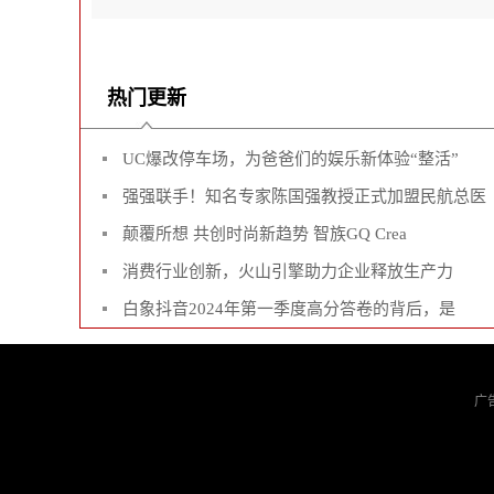
热门更新
UC爆改停车场，为爸爸们的娱乐新体验“整活”
强强联手！知名专家陈国强教授正式加盟民航总医
颠覆所想 共创时尚新趋势 智族GQ Crea
消费行业创新，火山引擎助力企业释放生产力
白象抖音2024年第一季度高分答卷的背后，是
广告