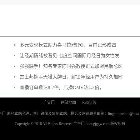
多元变现模式助力喜马拉雅IPO，目前已形成四
让经期情绪被看见 七度空间国际月经日为女性发
强强联手！知名专家陈国强教授正式加盟民航总医
杰士邦携手天猫大牌日，解锁年轻用户为持久加时
直播订单数达8.2倍，店播GMV达4.2倍，
广告门
网站地图
RSS订阅
门-未经本站允许，禁止镜像及复制本站。投诉及建议联系邮箱：linghunposhui@sina.
Copyright © 2018 All Rights Reserved 广告门 door.gjggw.com 版权所有