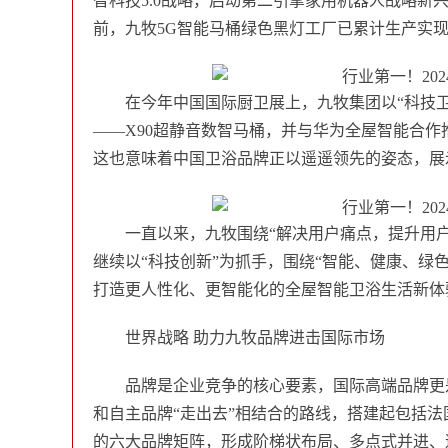
智科技5.0战略，启动第二引擎家用机器人战略
前，九牧5G智能马桶绿色黑灯工厂已累计生产实现
在今年中国国际厨卫展上，九牧集团以“科技
——X90超静音数智马桶，并与华为全屋智能合
这也意味着中国卫浴品牌正以遥遥领先的姿态，展
一直以来，九牧围绕“解决用户痛点，提升用
继续以“科技创新”为抓手，围绕“智能、健康、绿
打造更人性化、更智能化的全屋智能卫浴生活新体
世界战略 助力九
牧品牌
进击国际市场
品牌是企业竞争的核心要素，国际高端品牌更
和自主品牌“走出去”相结合的路线，搭建起包括法国THG、
的六大品牌矩阵，形成阶梯状布局、多点式并进、