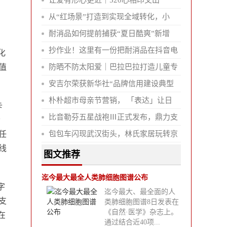
让爱有形心更近｜520心相印交出一
从“红场景”打造到实现全域转化，小
耐消品如何提前捕获“夏日酷爽”新增
抄作业！这里有一份把耐消品在抖音电
化
值
防晒不防太阳爱｜巴拉巴拉打造儿童专
安吉尔荣获新华社“品牌信用建设典型
朴朴超市母亲节营销， 「表达」让日
卡
比音勒芬五星战袍Ⅲ正式发布，鼎力支
会
任
包包车闪现武汉街头，林氏家居玩转京
线
图文推荐
迄今最大最全人类肺细胞图谱公布
字
迄今最大、最全面的人
支
类肺细胞图谱8日发表在
《自然·医学》杂志上。
在
通过结合近40项...