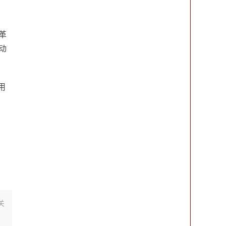
革
动
用
关