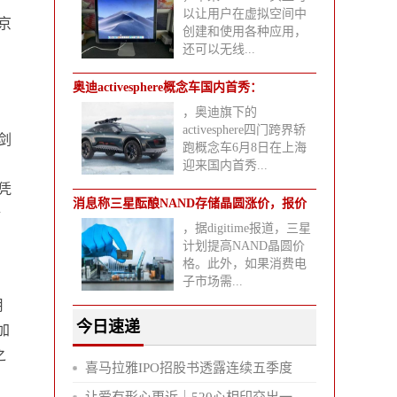
以让用户在虚拟空间中
京
创建和使用各种应用，
、
还可以无线...
奥迪activesphere概念车国内首秀：
，奥迪旗下的
activesphere四门跨界轿
剑
跑概念车6月8日在上海
迎来国内首秀...
凭
消息称三星酝酿NAND存储晶圆涨价，报价
企
，据digitime报道，三星
渐趋
计划提高NAND晶圆价
格。此外，如果消费电
子市场需...
用
今日速递
加
之
喜马拉雅IPO招股书透露连续五季度