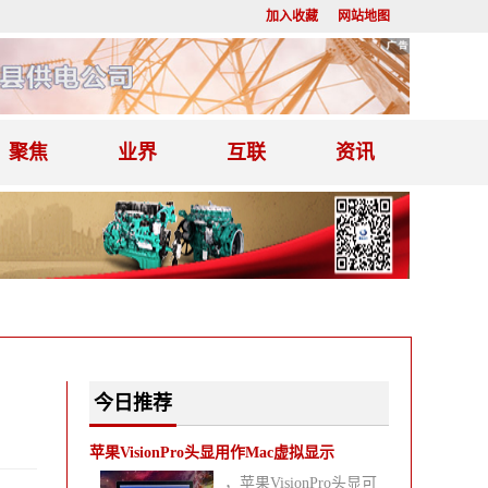
加入收藏
网站地图
聚焦
业界
互联
资讯
今日推荐
苹果VisionPro头显用作Mac虚拟显示
，苹果VisionPro头显可