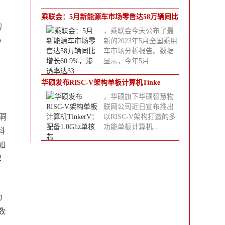
乘联会：5月新能源车市场零售达58万辆同比
的
，乘联会今天公布了最
增
心
新的2023年5月全国乘用
车市场分析报告。数据
重
显示，今年5月...
华硕发布RISC-V架构单板计算机Tinke
，华硕旗下华硕智慧物
联网公司近日宣布推出
洞
以RISC-V架构打造的多
功能单板计算机...
科
如
是
为
数