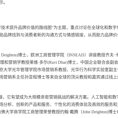
表示。
字技术提升品牌价值的路线图”为主题，重点讨论在全球化和数字
助品牌找到与消费者新的沟通方式与情感链接，从而助力品牌价
Deighton)博士，欧洲工商管理学院（INSEAD）讲座教授齐夫·
院管理和营销学教授莱维·多尔(Ravi Dhar)博士，中国企业联合会副
京大学光华管理学院市场营销系教授、光华行为科学实验室副主
场营销系主任孙亚程博士等来自全球的顶尖教授和嘉宾通过线上
代的边缘，它有望成为大规模亲密营销挑战的解决方案。人工智能和数
场分析、创新的产品和服务、个性化的消费体验及高效的服务和
商学院工商管理荣誉教授约翰·戴腾（John Deighton)博士