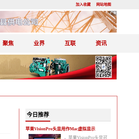
加入收藏
网站地图
聚焦
业界
互联
资讯
今日推荐
苹果VisionPro头显用作Mac虚拟显示
，苹果VisionPro头显可