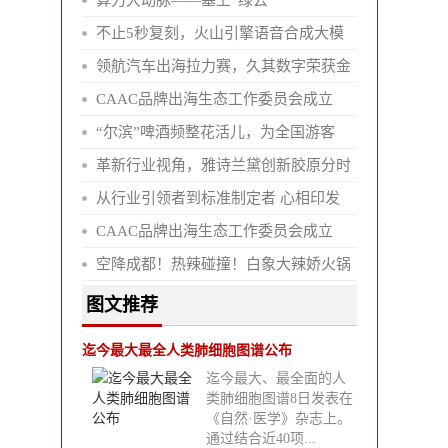
算力大动脉——塞上“绿云”
不止5秒复刻，火山引擎语音合成大模
领航汽车出海拉力赛，久其数字荣获金
CAAC品牌出海生态工作委员会成立
“尔滨”啤酒频整花活儿，为全国游客
革新行业视角，雅诗兰黛创新胶原分时
从行业引领者到标准制定者 心相印发
CAAC品牌出海生态工作委员会成立
空降成都！热辣碰撞！白象大辣娇火锅
图文推荐
迄今最大最全人类肺细胞图谱公布
迄今最大、最全面的人
类肺细胞图谱8日发表在
《自然·医学》杂志上。
通过结合近40项...