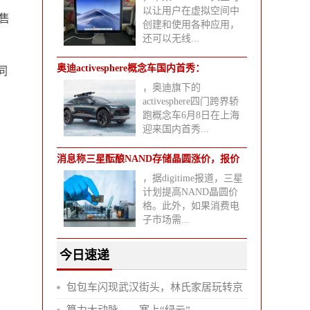
以让用户在虚拟空间中
售
创建和使用各种应用，
还可以无线...
奥迪activesphere概念车国内首秀：
同
，奥迪旗下的
activesphere四门跨界轿
跑概念车6月8日在上海
迎来国内首秀...
消息称三星酝酿NAND存储晶圆涨价，报价
，据digitime报道，三星
渐趋
计划提高NAND晶圆价
格。此外，如果消费电
子市场需...
今日速递
包包车闪现武汉街头，林氏家居玩转京