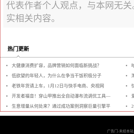
代表作者个人观点，与本网无关
实相关内容。
热门更新
大健康消费扩容，品牌营销如何面临新挑战？
低欲望的年轻人，为什么在争当干饭积极分子
老铁年货请上车，1月12日与快手电商、央视网
开发者福音！穿山甲推出全自动瀑布流调优工具—
生意增量从何处来？通过成功案例洞察巨量引擎平
广告门-未经本站允