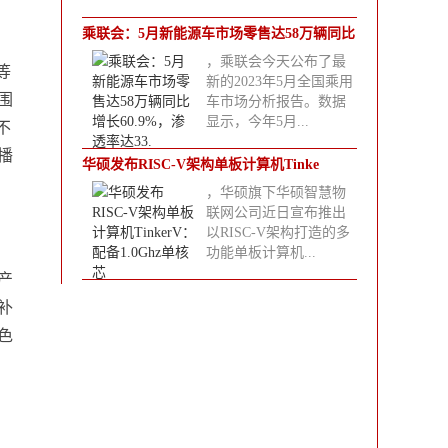
乘联会：5月新能源车市场零售达58万辆同比
，乘联会今天公布了最
增
等
新的2023年5月全国乘用
围
车市场分析报告。数据
显示，今年5月...
不
播
华硕发布RISC-V架构单板计算机Tinke
，华硕旗下华硕智慧物
联网公司近日宣布推出
以RISC-V架构打造的多
功能单板计算机...
产
补
色
、