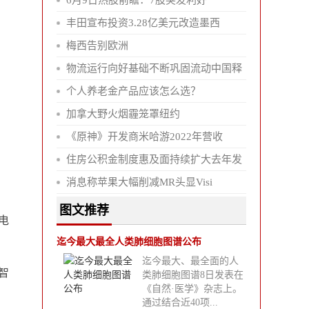
6月9日热股前瞻：7股突发利好
丰田宣布投资3.28亿美元改造墨西
梅西告别欧洲
物流运行向好基础不断巩固流动中国释
个人养老金产品应该怎么选？
加拿大野火烟霾笼罩纽约
《原神》开发商米哈游2022年营收
住房公积金制度惠及面持续扩大去年发
消息称苹果大幅削减MR头显Visi
图文推荐
电
迄今最大最全人类肺细胞图谱公布
迄今最大、最全面的人
智
类肺细胞图谱8日发表在
《自然·医学》杂志上。
通过结合近40项...