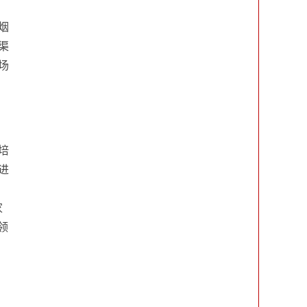
烟
渠
场
培
进
家
领