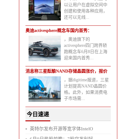
以让用户在虚拟空间中
创建和使用各种应用，
还可以无线...
奥迪activesphere概念车国内首秀：
，奥迪旗下的
activesphere四门跨界轿
跑概念车6月8日在上海
迎来国内首秀...
消息称三星酝酿NAND存储晶圆涨价，报价
，据digitime报道，三星
渐趋
计划提高NAND晶圆价
格。此外，如果消费电
子市场需...
今日速递
英特尔发布开源等宽字体IntelO