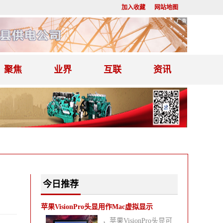
加入收藏
网站地图
聚焦
业界
互联
资讯
今日推荐
苹果VisionPro头显用作Mac虚拟显示
，苹果VisionPro头显可