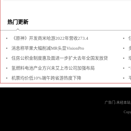
热门更新
《原神》开发商米哈游2022年营收273.4
消息称苹果大幅削减MR头显VisionPro
住房公积金制度惠及面进一步扩大去年全国发放贷
氢燃料电池产业方兴未艾上市公司加强布局
机票均价低10%端午跨省游热度下降
广告门-未经本站允
Copy