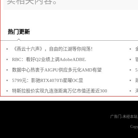
实相关内容。
热门更新
《燕云十六声》，自由的江湖等你闯荡！
RBC：看好Q2业绩上调AdobeADBE.
数据中心热衷于AIGPU供应多元化AMD有望
5799元：影驰RTX4070Ti星曜OC显
特斯拉股价实现九连涨距离万亿市值还差近300
广告门-未经本站允
Copy