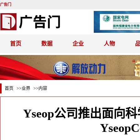
广告门
首页
数据
企业
人物
首页
>>
业界
>>内容
Yseop公司推出面向
YseopCo