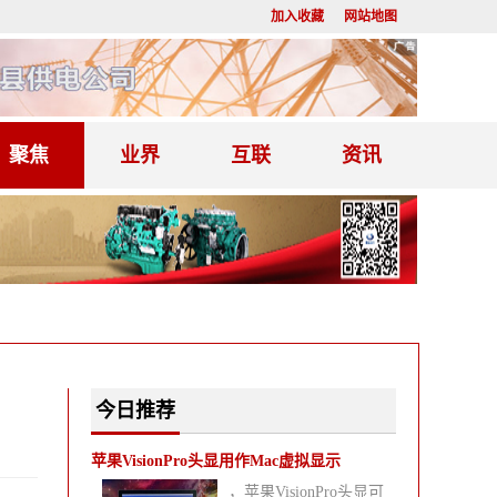
加入收藏
网站地图
聚焦
业界
互联
资讯
今日推荐
苹果VisionPro头显用作Mac虚拟显示
，苹果VisionPro头显可