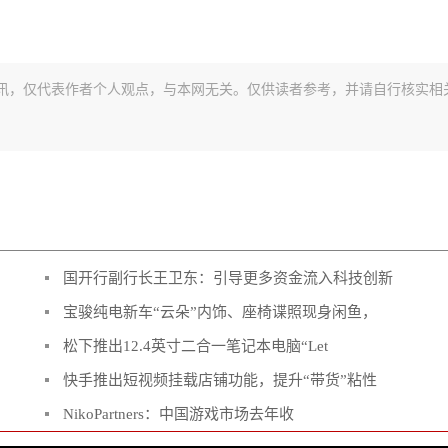
讯，仅代表作者个人观点，与本网无关。仅供读者参考，并请自行核实相
国开行副行长王卫东：引导更多资金流入科技创新
宝骏纯电新车“云朵”内饰、座椅谍照现身闲鱼，
松下推出12.4英寸二合一笔记本电脑“Let
快手推出短视频挂载店铺功能，提升“带货”粘性
NikoPartners：中国游戏市场去年收