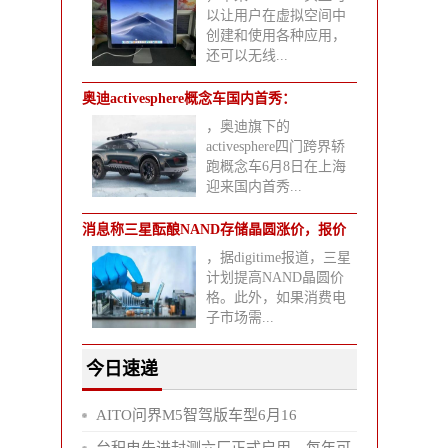
以让用户在虚拟空间中
创建和使用各种应用，
还可以无线...
奥迪activesphere概念车国内首秀：
，奥迪旗下的
activesphere四门跨界轿
跑概念车6月8日在上海
迎来国内首秀...
消息称三星酝酿NAND存储晶圆涨价，报价
，据digitime报道，三星
渐趋
计划提高NAND晶圆价
格。此外，如果消费电
子市场需...
今日速递
AITO问界M5智驾版车型6月16