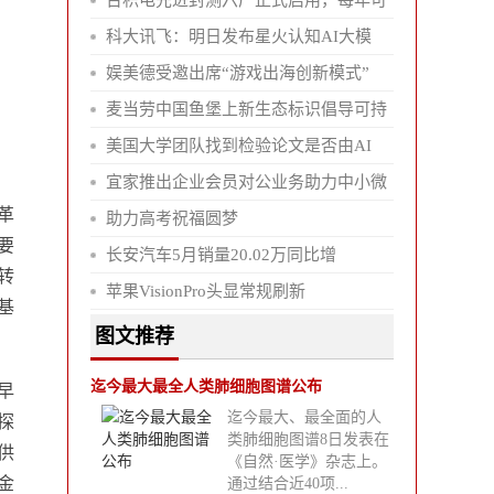
台积电先进封测六厂正式启用，每年可
科大讯飞：明日发布星火认知AI大模
娱美德受邀出席“游戏出海创新模式”
麦当劳中国鱼堡上新生态标识倡导可持
美国大学团队找到检验论文是否由AI
宜家推出企业会员对公业务助力中小微
革
助力高考祝福圆梦
要
长安汽车5月销量20.02万同比增
转
苹果VisionPro头显常规刷新
基
图文推荐
迄今最大最全人类肺细胞图谱公布
早
迄今最大、最全面的人
探
类肺细胞图谱8日发表在
供
《自然·医学》杂志上。
金
通过结合近40项...